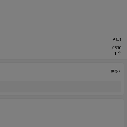
￥
0.1
C630
1 个
更多