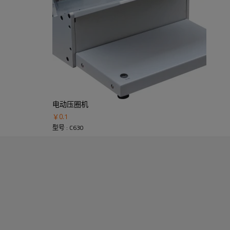
电动压圈机
￥
0.1
型号 : C630