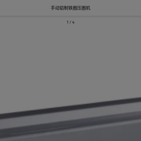
手动铝制铁圈压圈机
1
/
4